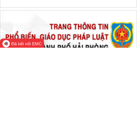
THỐNG KÊ TRUY CẬP
Đang online:
536
Hôm nay:
99,484
Trong tuần:
1,802,809
Tất cả:
66,728,314
Đã kết nối EMC