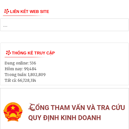
Công bố Quy hoạch
Danh mục Dự án, Chương trình
Bảng Giá Đất
Lịch tiếp dân
Thông tin đấu thầu, đấu giá
LIÊN KẾT WEB SITE