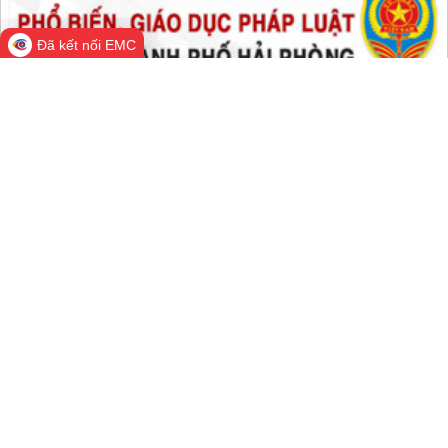
Tất cả:
66,175,933
Đã kết nối EMC