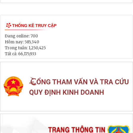
Bảng Giá Đất
Lịch tiếp dân
Thông tin đấu thầu, đấu giá
LIÊN KẾT WEB SITE
THỐNG KÊ TRUY CẬP
Đang online:
700
Hôm nay:
585,340
Trong tuần:
1,250,425