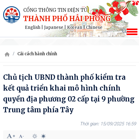
CỔNG THÔNG TIN ĐIỆN TỬ
THÀNH PHỐ HẢI PHÒNG
English
|
Japanese
|
Korean
|
Chinese
Cải cách hành chính
Chủ tịch UBND thành phố kiểm tra
kết quả triển khai mô hình chính
quyền địa phương 02 cấp tại 9 phường
Trung tâm phía Tây
15/09/2025 16:59