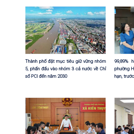
Thành phố đặt mục tiêu giữ vững nhóm
99,89% h
5, phấn đấu vào nhóm 3 cả nước về Chỉ
phường H
số PCI đến năm 2030
hạn, trướ