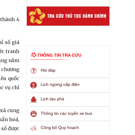
 thành 4
ỉ số giá
ức tranh
THÔNG TIN TRA CỨU
hằng năm
ố chương
Hỏi đáp
iêu quốc
Lịch ngừng cấp điện
c vụ chỉ
Lịch tàu phà
 xã cung
Thông tin các tuyến xe bus
huẩn hoá,
Công bố Quy hoạch
ỉ số được