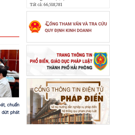
Tất cả:
66,518,781
át, chuẩn
 dứt phát