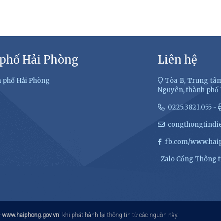
 phố Hải Phòng
Liên hệ
h phố Hải Phòng
Tòa B, Trung tâm
Nguyên, thành phố
0225.3821.055 -
congthongtindi
fb.com/www.haip
Zalo Cổng Thông ti
-
www.haiphong.gov.vn
' khi phát hành lại thông tin từ các nguồn này.