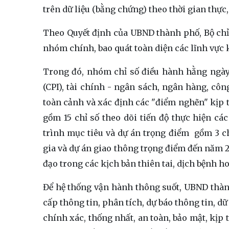
trên dữ liệu (bằng chứng) theo thời gian thự
Theo Quyết định của UBND thành phố, Bộ chỉ s
nhóm chính, bao quát toàn diện các lĩnh vực 
Trong đó, nhóm chỉ số điều hành hằng ngày, 
(CPI), tài chính - ngân sách, ngân hàng, cô
toàn cảnh và xác định các "điểm nghẽn" kịp t
gồm 15 chỉ số theo dõi tiến độ thực hiện c
trình mục tiêu và dự án trọng điểm gồm 3 ch
gia và dự án giao thông trọng điểm đến năm 2
đạo trong các kịch bản thiên tai, dịch bệnh 
Để hệ thống vận hành thông suốt, UBND thàn
cấp thông tin, phân tích, dự báo thông tin, dữ
chính xác, thống nhất, an toàn, bảo mật, kịp t