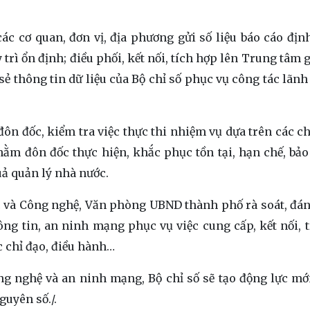
c cơ quan, đơn vị, địa phương gửi số liệu báo cáo định
trì ổn định; điều phối, kết nối, tích hợp lên Trung tâm 
ẻ thông tin dữ liệu của Bộ chỉ số phục vụ công tác lãnh 
 đốc, kiểm tra việc thực thi nhiệm vụ dựa trên các chỉ
nhằm đôn đốc thực hiện, khắc phục tồn tại, hạn chế, bả
uả quản lý nhà nước.
c và Công nghệ, Văn phòng UBND thành phố rà soát, đán
ng tin, an ninh mạng phục vụ việc cung cấp, kết nối, t
c chỉ đạo, điều hành…
ông nghệ và an ninh mạng, Bộ chỉ số sẽ tạo động lực mớ
guyên số./.