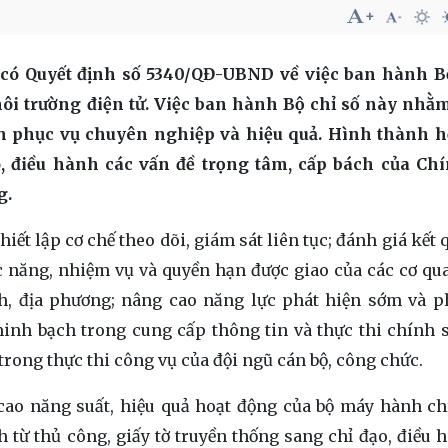
có Quyết định số 5340/QĐ-UBND về việc ban hành Bộ
môi trường điện tử. Việc ban hành Bộ chỉ số này nh
h phục vụ chuyên nghiệp và hiệu quả. Hình thành h
o, điều hành các vấn đề trọng tâm, cấp bách của Ch
g.
hiết lập cơ chế theo dõi, giám sát liên tục; đánh giá kết 
c năng, nhiệm vụ và quyền hạn được giao của các cơ qu
h, địa phương; nâng cao năng lực phát hiện sớm và 
inh bạch trong cung cấp thông tin và thực thi chính 
trong thực thi công vụ của đội ngũ cán bộ, công chức.
cao năng suất, hiệu quả hoạt động của bộ máy hành c
 từ thủ công, giấy tờ truyền thống sang chỉ đạo, điều 