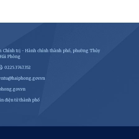
 Chính trị - Hành chính thành phố, phường Thủy
 Hải Phòng
0225.3747.352
entu@haiphong.gov.vn
hong.gov.vn
n điện tử thành phố