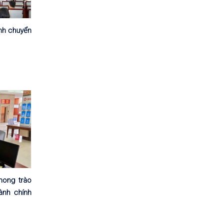
nh chuyển
hong trào
ành chính