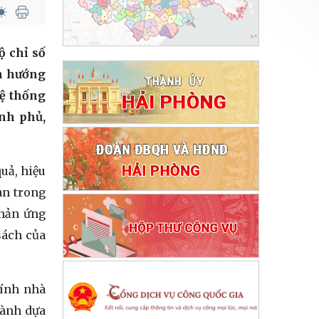
 chỉ số
ằm hướng
ệ thống
ính phủ,
quả, hiệu
an trong
phản ứng
sách của
hính nhà
hành dựa