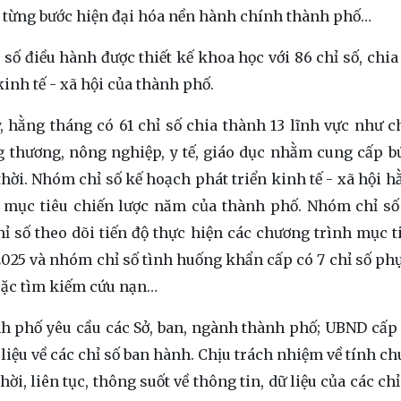
c, từng bước hiện đại hóa nền hành chính thành phố…
ố điều hành được thiết kế khoa học với 86 chỉ số, chia
kinh tế - xã hội của thành phố.
hằng tháng có 61 chỉ số chia thành 13 lĩnh vực như ch
ng thương, nông nghiệp, y tế, giáo dục nhằm cung cấp b
hời. Nhóm chỉ số kế hoạch phát triển kinh tế - xã hội 
ác mục tiêu chiến lược năm của thành phố. Nhóm chỉ s
ỉ số theo dõi tiến độ thực hiện các chương trình mục t
025 và nhóm chỉ số tình huống khẩn cấp có 7 chỉ số phụ
hoặc tìm kiếm cứu nạn…
h phố yêu cầu các Sở, ban, ngành thành phố; UBND cấp
 liệu về các chỉ số ban hành. Chịu trách nhiệm về tính c
hời, liên tục, thông suốt về thông tin, dữ liệu của các ch