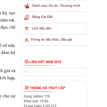
Danh mục Dự án, Chương trình
 kỳ, tạo
Bảng Giá Đất
giám sát,
đạo, chỉ
Lịch tiếp dân
Thông tin đấu thầu, đấu giá
 số này.
o đảm kỷ
LIÊN KẾT WEB SITE
h giá và
ích hợp,
THỐNG KÊ TRUY CẬP
i cho sự
Đang online:
778
Hôm nay:
77,581
Trong tuần:
1,593,273