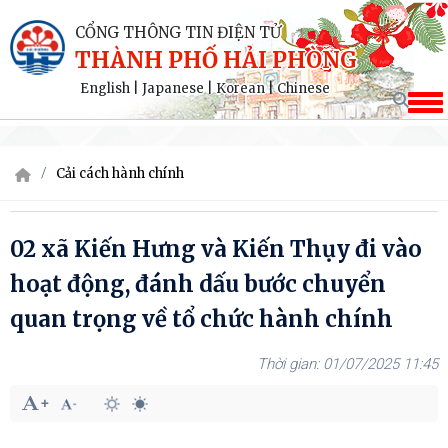
CỔNG THÔNG TIN ĐIỆN TỬ
THÀNH PHỐ HẢI PHÒNG
English
|
Japanese
|
Korean
|
Chinese
Cải cách hành chính
02 xã Kiến Hưng và Kiến Thụy đi vào
hoạt động, đánh dấu bước chuyển
quan trọng về tổ chức hành chính
01/07/2025 11:45