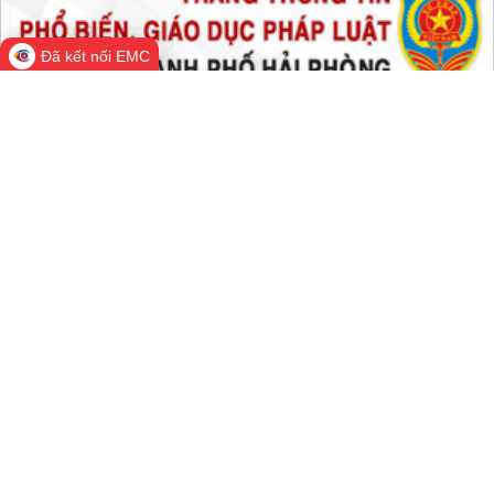
Tất cả:
66,728,560
Đã kết nối EMC