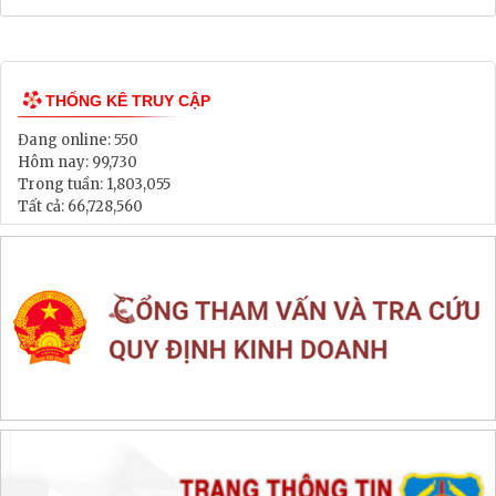
Bảng Giá Đất
Lịch tiếp dân
Thông tin đấu thầu, đấu giá
LIÊN KẾT WEB SITE
THỐNG KÊ TRUY CẬP
Đang online:
550
Hôm nay:
99,730
Trong tuần:
1,803,055