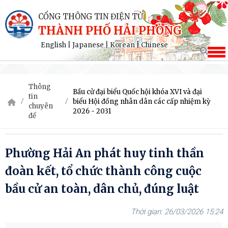
CỔNG THÔNG TIN ĐIỆN TỬ
THÀNH PHỐ HẢI PHÒNG
English
|
Japanese
|
Korean
|
Chinese
Thông
Bầu cử đại biểu Quốc hội khóa XVI và đại
tin
biểu Hội đồng nhân dân các cấp nhiệm kỳ
chuyên
2026 - 2031
đề
Phường Hải An phát huy tinh thần
đoàn kết, tổ chức thành công cuộc
bầu cử an toàn, dân chủ, đúng luật
26/03/2026 15:24