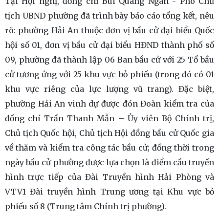
Tại Hội nghị, đồng chí Bùi Quang Ngân - Phó Chủ
tịch UBND phường đã trình bày báo cáo tổng kết, nêu
rõ: phường Hải An thuộc đơn vị bầu cử đại biểu Quốc
hội số 01, đơn vị bầu cử đại biểu HĐND thành phố số
09, phường đã thành lập 06 Ban bầu cử với 25 Tổ bầu
cử tương ứng với 25 khu vực bỏ phiếu (trong đó có 01
khu vực riêng của lực lượng vũ trang). Đặc biệt,
phường Hải An vinh dự được đón Đoàn kiểm tra của
đồng chí Trần Thanh Mẫn – Ủy viên Bộ Chính trị,
Chủ tịch Quốc hội, Chủ tịch Hội đồng bầu cử Quốc gia
về thăm và kiểm tra công tác bầu cử; đồng thời trong
ngày bầu cử phường được lựa chọn là điểm cầu truyền
hình trực tiếp của Đài Truyền hình Hải Phòng và
VTV1 Đài truyền hình Trung ương tại Khu vực bỏ
phiếu số 8 (Trung tâm Chính trị phường).