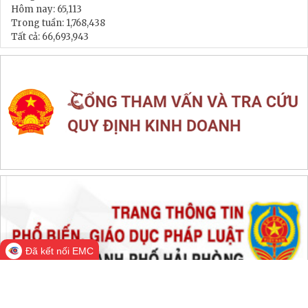
LIÊN KẾT WEB SITE
THỐNG KÊ TRUY CẬP
Đang online:
590
Hôm nay:
65,113
Trong tuần:
1,768,438
Tất cả:
66,693,943
Đã kết nối EMC