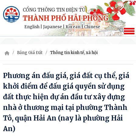
CỔNG THÔNG TIN ĐIỆN TỬ
THÀNH PHỐ HẢI PHÒNG
English
|
Japanese
|
Korean
|
Chinese
Bảng Giá Đất
Thông tin kinh tế, xã hội
Phương án đấu giá, giá đất cụ thể, giá
khởi điểm để đấu giá quyền sử dụng
đất thực hiện dự án đầu tư xây dựng
nhà ở thương mại tại phường Thành
Tô, quận Hải An (nay là phường Hải
An)