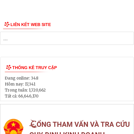
LIÊN KẾT WEB SITE
THỐNG KÊ TRUY CẬP
Đang online:
348
Hôm nay:
17,341
Trong tuần:
1,720,662
Tất cả:
66,646,170