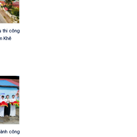
 thi công
ãm Khê
hành công