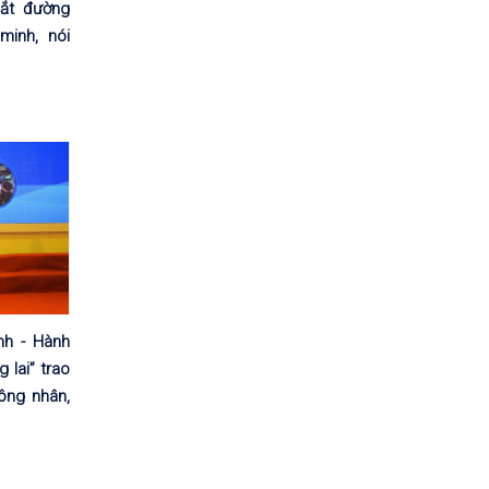
cắt đường
minh, nói
nh - Hành
 lai” trao
ông nhân,