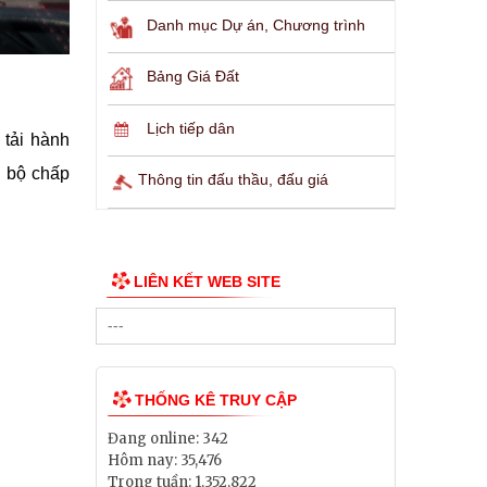
Danh mục Dự án, Chương trình
Bảng Giá Đất
Lịch tiếp dân
 tải hành
g bộ chấp
Thông tin đấu thầu, đấu giá
LIÊN KẾT WEB SITE
THỐNG KÊ TRUY CẬP
Đang online:
342
Hôm nay:
35,476
Trong tuần:
1,352,822