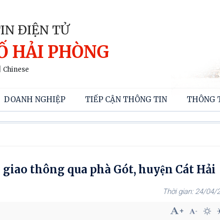
IN ĐIỆN TỬ
Ố HẢI PHÒNG
|
Chinese
DOANH NGHIỆP
TIẾP CẬN THÔNG TIN
THÔNG 
 giao thông qua phà Gót, huyện Cát Hải
24/04/2