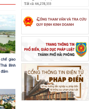
Tất cả:
66,278,333
chế giao
Thái Bình
ị đắm