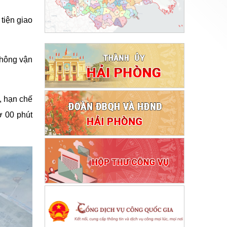
iện giao
thông vận
, hạn chế
ờ 00 phút