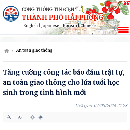
CỔNG THÔNG TIN ĐIỆN TỬ
THÀNH PHỐ HẢI PHÒNG
English
|
Japanese
|
Korean
|
Chinese
An toàn giao thông
Tăng cường công tác bảo đảm trật tự,
an toàn giao thông cho lứa tuổi học
sinh trong tình hình mới
07/03/2024 21:23