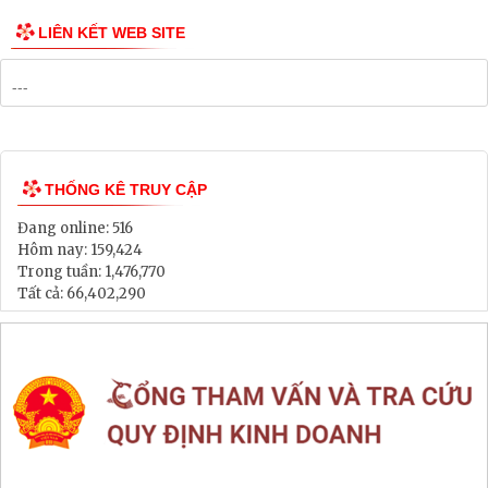
Danh mục Dự án, Chương trình
Bảng Giá Đất
Lịch tiếp dân
Thông tin đấu thầu, đấu giá
LIÊN KẾT WEB SITE
THỐNG KÊ TRUY CẬP