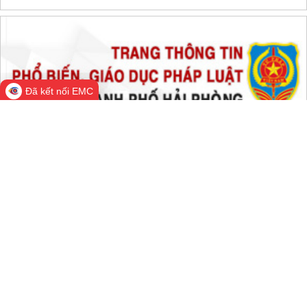
Đang online:
516
Hôm nay:
159,424
Trong tuần:
1,476,770
Tất cả:
66,402,290
Đã kết nối EMC