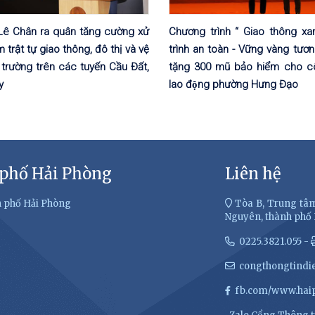
Lê Chân ra quân tăng cường xử
Chương trình “ Giao thông xa
m trật tự giao thông, đô thị và vệ
trình an toàn - Vững vàng tương
 trường trên các tuyến Cầu Đất,
tặng 300 mũ bảo hiểm cho c
y
lao động phường Hưng Đạo
 phố Hải Phòng
Liên hệ
h phố Hải Phòng
Tòa B, Trung tâm
Nguyên, thành phố
0225.3821.055 -
congthongtindi
fb.com/www.haip