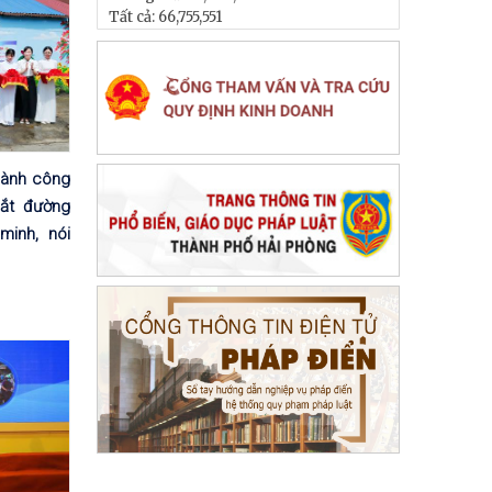
Tất cả:
66,755,551
hành công
cắt đường
minh, nói