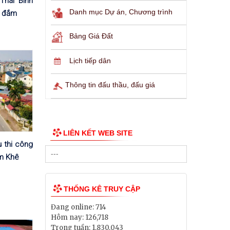
Thái Bình
Danh mục Dự án, Chương trình
ị đắm
Bảng Giá Đất
Lịch tiếp dân
Thông tin đấu thầu, đấu giá
LIÊN KẾT WEB SITE
 thi công
ãm Khê
THỐNG KÊ TRUY CẬP
Đang online:
714
Hôm nay:
126,718
Trong tuần:
1,830,043