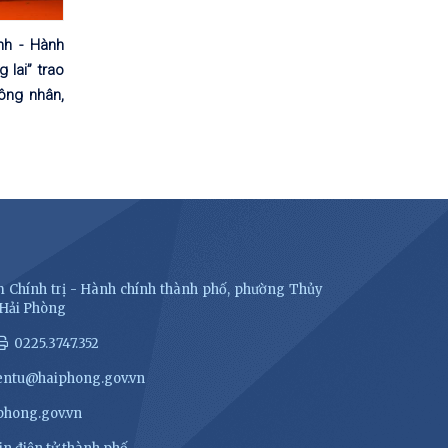
nh - Hành
 lai” trao
ông nhân,
 Chính trị - Hành chính thành phố, phường Thủy
 Hải Phòng
0225.3747.352
entu@haiphong.gov.vn
hong.gov.vn