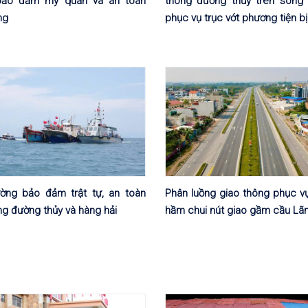
 bảo đảm mỹ quan và an toàn
thông đường thủy trên sông 
ng
phục vụ trục vớt phương tiện b
ờng bảo đảm trật tự, an toàn
Phân luồng giao thông phục vụ
ng đường thủy và hàng hải
hầm chui nút giao gầm cầu L