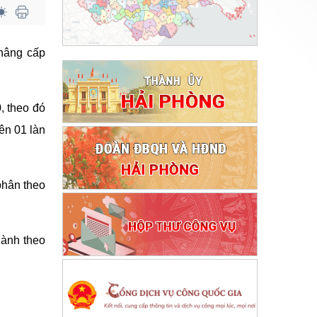
 nâng cấp
, theo đó
ên 01 làn
phân theo
hành theo