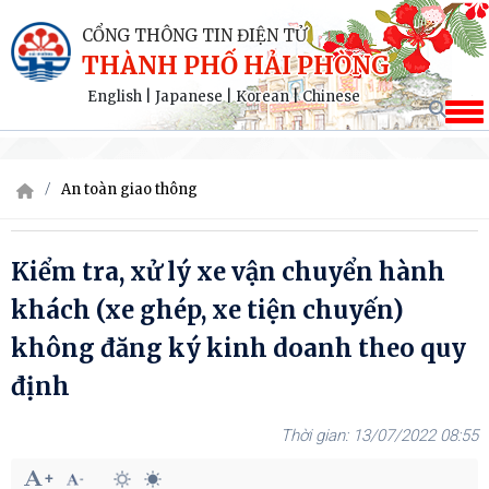
CỔNG THÔNG TIN ĐIỆN TỬ
THÀNH PHỐ HẢI PHÒNG
English
|
Japanese
|
Korean
|
Chinese
An toàn giao thông
Kiểm tra, xử lý xe vận chuyển hành
khách (xe ghép, xe tiện chuyến)
không đăng ký kinh doanh theo quy
định
13/07/2022 08:55