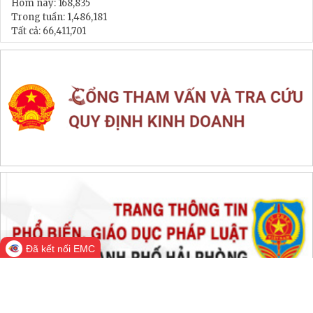
LIÊN KẾT WEB SITE
THỐNG KÊ TRUY CẬP
Đang online:
504
Hôm nay:
168,835
Trong tuần:
1,486,181
Tất cả:
66,411,701
Đã kết nối EMC