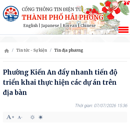
CỔNG THÔNG TIN ĐIỆN TỬ
THÀNH PHỐ HẢI PHÒNG
English
|
Japanese
|
Korean
|
Chinese
Tin tức - Sự kiện
Tin địa phương
Phường Kiến An đẩy nhanh tiến độ
triển khai thực hiện các dự án trên
địa bàn
07/07/2026 15:36