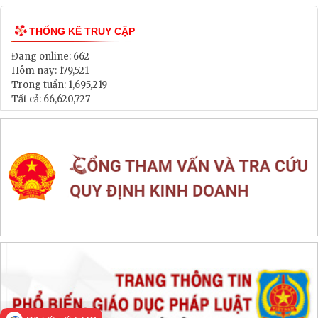
Lịch tiếp dân
Thông tin đấu thầu, đấu giá
LIÊN KẾT WEB SITE
THỐNG KÊ TRUY CẬP
Đang online:
662
Hôm nay:
179,521
Trong tuần:
1,695,219
Tất cả:
66,620,727