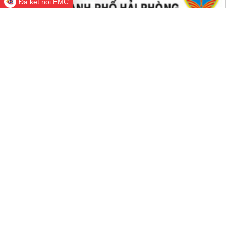
Đã kết nối EMC