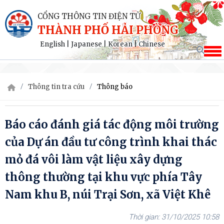
CỔNG THÔNG TIN ĐIỆN TỬ
THÀNH PHỐ HẢI PHÒNG
English
|
Japanese
|
Korean
|
Chinese
Thông tin tra cứu
Thông báo
Báo cáo đánh giá tác động môi trường
của Dự án đầu tư công trình khai thác
mỏ đá vôi làm vật liệu xây dựng
thông thường tại khu vực phía Tây
Nam khu B, núi Trại Sơn, xã Việt Khê
31/10/2025 10:58