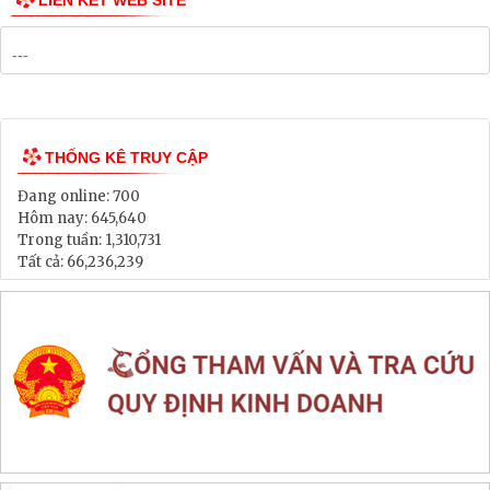
LIÊN KẾT WEB SITE
THỐNG KÊ TRUY CẬP
Đang online:
700
Hôm nay:
645,640
Trong tuần:
1,310,731
Tất cả:
66,236,239