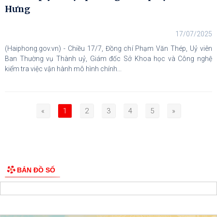
Hưng
17/07/2025
(Haiphong.gov.vn) - Chiều 17/7, Đồng chí Phạm Văn Thép, Uỷ viên
Ban Thường vụ Thành uỷ, Giám đốc Sở Khoa học và Công nghệ
kiểm tra việc vận hành mô hình chính...
«
1
2
3
4
5
»
BẢN ĐỒ SỐ