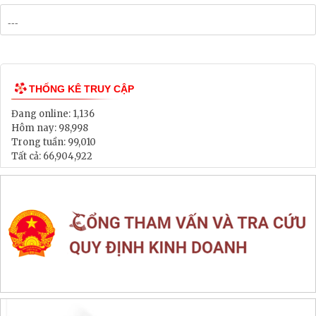
Bảng Giá Đất
Lịch tiếp dân
Thông tin đấu thầu, đấu giá
LIÊN KẾT WEB SITE
THỐNG KÊ TRUY CẬP
Đang online:
1,136