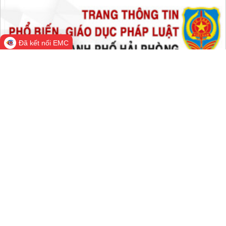
Hôm nay:
98,998
Trong tuần:
99,010
Tất cả:
66,904,922
Đã kết nối EMC