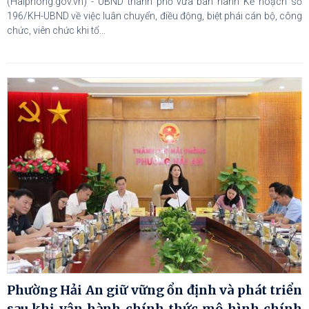
(Haiphong.gov.vn) - UBND thành phố vừa ban hành Kế hoạch số
196/KH-UBND về việc luân chuyển, điều động, biệt phái cán bộ, công
chức, viên chức khi tổ...
Phường Hải An giữ vững ổn định và phát triển
sau khi vận hành chính thức mô hình chính