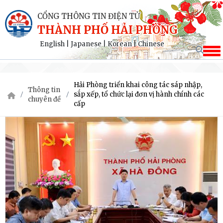
CỔNG THÔNG TIN ĐIỆN TỬ
THÀNH PHỐ HẢI PHÒNG
English
|
Japanese
|
Korean
|
Chinese
Hải Phòng triển khai công tác sáp nhập,
Thông tin
sắp xếp, tổ chức lại đơn vị hành chính các
chuyên đề
cấp