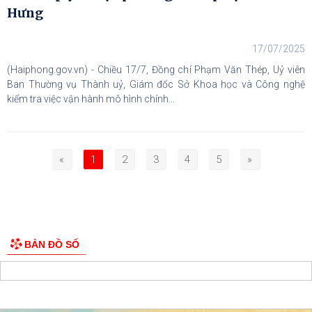
Hưng
17/07/2025
(Haiphong.gov.vn) - Chiều 17/7, Đồng chí Phạm Văn Thép, Uỷ viên
Ban Thường vụ Thành uỷ, Giám đốc Sở Khoa học và Công nghệ
kiểm tra việc vận hành mô hình chính...
«
1
2
3
4
5
»
BẢN ĐỒ SỐ