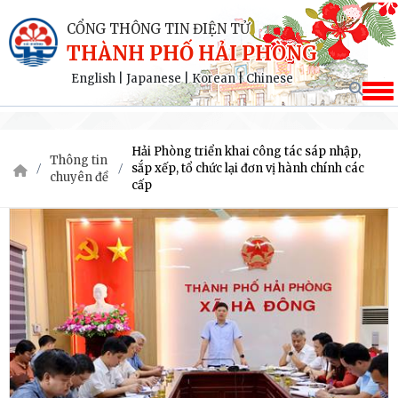
CỔNG THÔNG TIN ĐIỆN TỬ
THÀNH PHỐ HẢI PHÒNG
English
|
Japanese
|
Korean
|
Chinese
Hải Phòng triển khai công tác sáp nhập,
Thông tin
sắp xếp, tổ chức lại đơn vị hành chính các
chuyên đề
cấp