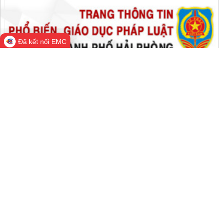
Hôm nay:
103,282
Trong tuần:
1,806,607
Tất cả:
66,732,112
Đã kết nối EMC