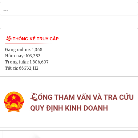
Bảng Giá Đất
Lịch tiếp dân
Thông tin đấu thầu, đấu giá
LIÊN KẾT WEB SITE
THỐNG KÊ TRUY CẬP
Đang online:
1,068