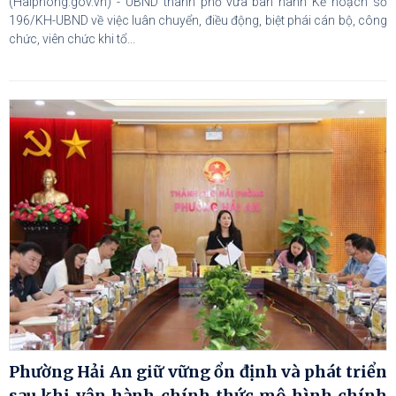
(Haiphong.gov.vn) - UBND thành phố vừa ban hành Kế hoạch số
196/KH-UBND về việc luân chuyển, điều động, biệt phái cán bộ, công
chức, viên chức khi tổ...
Phường Hải An giữ vững ổn định và phát triển
sau khi vận hành chính thức mô hình chính