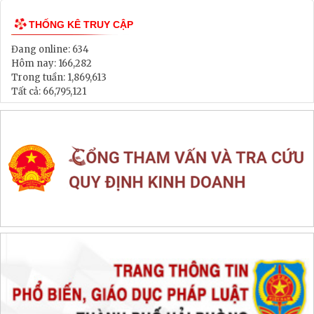
THỐNG KÊ TRUY CẬP
Đang online:
634
Hôm nay:
166,282
Trong tuần:
1,869,613
Tất cả:
66,795,121