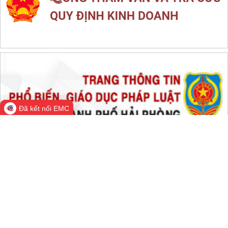
THỐNG KÊ TRUY CẬP
Đang online:
680
Hôm nay:
90,760
Trong tuần:
1,794,085
Tất cả:
66,719,590
Đã kết nối EMC