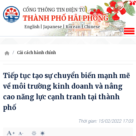
CỔNG THÔNG TIN ĐIỆN TỬ
THÀNH PHỐ HẢI PHÒNG
English
|
Japanese
|
Korean
|
Chinese
Cải cách hành chính
Tiếp tục tạo sự chuyển biến mạnh mẽ
về môi trường kinh doanh và nâng
cao năng lực cạnh tranh tại thành
phố
15/02/2022 17:03