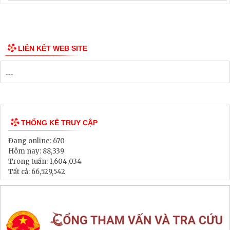
Thông tin các tuyến xe bus
Công bố Quy hoạch
Danh mục Dự án, Chương trình
Bảng Giá Đất
Lịch tiếp dân
Thông tin đấu thầu, đấu giá
LIÊN KẾT WEB SITE