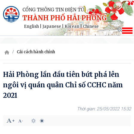
CỔNG THÔNG TIN ĐIỆN TỬ
THÀNH PHỐ HẢI PHÒNG
English
|
Japanese
|
Korean
|
Chinese
Cải cách hành chính
Hải Phòng lần đầu tiên bứt phá lên
ngôi vị quán quân Chỉ số CCHC năm
2021
25/05/2022 15:32