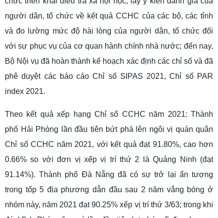
chức triển khai điều tra xã hội học, lấy ý kiến đánh giá của
người dân, tổ chức về kết quả CCHC của các bộ, các tỉnh
và đo lường mức độ hài lòng của người dân, tổ chức đối
với sự phục vụ của cơ quan hành chính nhà nước; đến nay,
Bộ Nội vụ đã hoàn thành kế hoạch xác định các chỉ số và đã
phê duyệt các báo cáo Chỉ số SIPAS 2021, Chỉ số PAR
index 2021.
Theo kết quả xếp hạng Chỉ số CCHC năm 2021: Thành
phố Hải Phòng lần đầu tiên bứt phá lên ngôi vị quán quân
Chỉ số CCHC năm 2021, với kết quả đạt 91.80%, cao hơn
0.66% so với đơn vị xếp vị trí thứ 2 là Quảng Ninh (đạt
91.14%). Thành phố Đà Nẵng đã có sự trở lại ấn tượng
trong tốp 5 địa phương dẫn đầu sau 2 năm vắng bóng ở
nhóm này, năm 2021 đạt 90.25% xếp vị trí thứ 3/63; trong khi