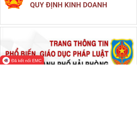
THỐNG KÊ TRUY CẬP
Đang online:
670
Hôm nay:
88,339
Trong tuần:
1,604,034
Tất cả:
66,529,542
Đã kết nối EMC