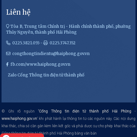
Liên hệ
Tòa B, Trung tâm Chính trị - Hành chính thành phố, phường
Thủy Nguyên, thành phố Hải Phòng
0225.3821.055 -
0225.3747.352
congthongtindientu@haiphong.gov.vn
fb.com/www.haiphong.gov.vn
Zalo Cổng Thông tin điện tử thành phố
© Ghi rõ nguồn
'Cổng Thông tin điện tử thành phố Hải Phòng
-
www.haiphong.gov.vn
' khi phát hành lại thông tin từ các nguồn này.
Các nội dung
khai thác, chia sẻ cần gắn kèm liên kết gốc và phải được sự cho phép khai thác của
Cổng thông tin điện tử thành phố Hải Phòng bằng văn bản