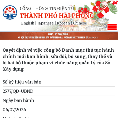
CỔNG THÔNG TIN ĐIỆN TỬ
THÀNH PHỐ HẢI PHÒNG
English
|
Japanese
|
Korean
|
Chinese
Quyết định về việc công bố Danh mục thủ tục hành
chính mới ban hành, sửa đổi, bổ sung, thay thế và
bị bãi bỏ thuộc phạm vi chức năng quản lý của Sở
Xây dựng
Số ký hiệu văn bản
2577/QĐ-UBND
Ngày ban hành
06/07/2026