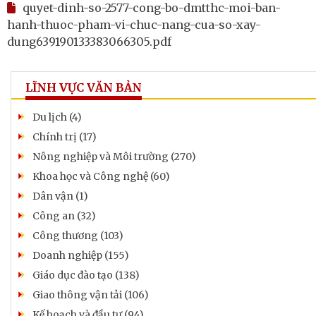
quyet-dinh-so-2577-cong-bo-dmtthc-moi-ban-
hanh-thuoc-pham-vi-chuc-nang-cua-so-xay-
dung639190133383066305.pdf
LĨNH VỰC VĂN BẢN
Du lịch (4)
Chính trị (17)
Nông nghiệp và Môi trường (270)
Khoa học và Công nghệ (60)
Dân vận (1)
Công an (32)
Công thương (103)
Doanh nghiệp (155)
Giáo dục đào tạo (138)
Giao thông vận tải (106)
Kế hoạch và đầu tư (94)