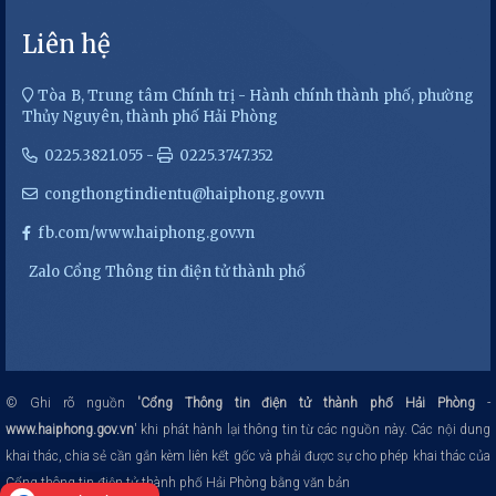
Liên hệ
Tòa B, Trung tâm Chính trị - Hành chính thành phố, phường
Thủy Nguyên, thành phố Hải Phòng
0225.3821.055 -
0225.3747.352
congthongtindientu@haiphong.gov.vn
fb.com/www.haiphong.gov.vn
Zalo Cổng Thông tin điện tử thành phố
© Ghi rõ nguồn
'Cổng Thông tin điện tử thành phố Hải Phòng
-
www.haiphong.gov.vn
' khi phát hành lại thông tin từ các nguồn này.
Các nội dung
khai thác, chia sẻ cần gắn kèm liên kết gốc và phải được sự cho phép khai thác của
Cổng thông tin điện tử thành phố Hải Phòng bằng văn bản