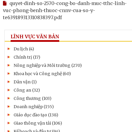
quyet-dinh-so-2570-cong-bo-danh-muc-tthc-linh-
vuc-phong-benh-thuoc-cnnv-cua-so-y-
te639189313310838397.pdf
LĨNH VỰC VĂN BẢN
Du lịch (4)
Chính trị (17)
Nông nghiệp và Môi trường (270)
Khoa học và Công nghệ (60)
Dân vận (1)
Công an (32)
Công thương (103)
Doanh nghiệp (155)
Giáo dục đào tạo (138)
Giao thông vận tải (106)
Kế hoạch và đầu tư (94)