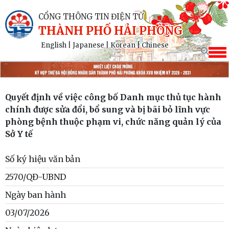
CỔNG THÔNG TIN ĐIỆN TỬ
THÀNH PHỐ HẢI PHÒNG
English
|
Japanese
|
Korean
|
Chinese
Quyết định về việc công bố Danh mục thủ tục hành
chính được sửa đổi, bổ sung và bị bãi bỏ lĩnh vực
phòng bệnh thuộc phạm vi, chức năng quản lý của
Sở Y tế
Số ký hiệu văn bản
2570/QĐ-UBND
Ngày ban hành
03/07/2026