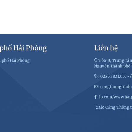
 phố Hải Phòng
Liên hệ
h phố Hải Phòng
Tòa B, Trung tâm
Nguyên, thành phố
0225.3821.055 -
congthongtindi
fb.com/www.haip
Zalo Cổng Thông ti