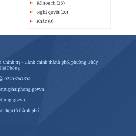
Kế hoạch (26)
Nghị quyết (10)
Khác (0)
 Chính trị - Hành chính thành phố, phường Thủy
 Hải Phòng
0225.3747.352
entu@haiphong.gov.vn
hong.gov.vn
n điện tử thành phố