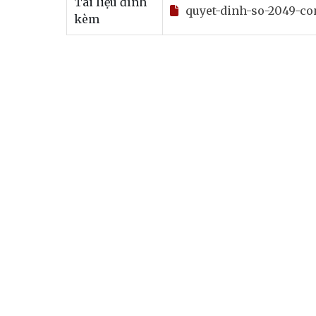
Tài liệu đính
quyet-dinh-so-2049-co
kèm