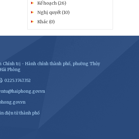
Kế hoạch (26)
Nghị quyết (10)
Khác (0)
 Chính trị - Hành chính thành phố, phường Thủy
 Hải Phòng
0225.3747.352
entu@haiphong.gov.vn
hong.gov.vn
n điện tử thành phố