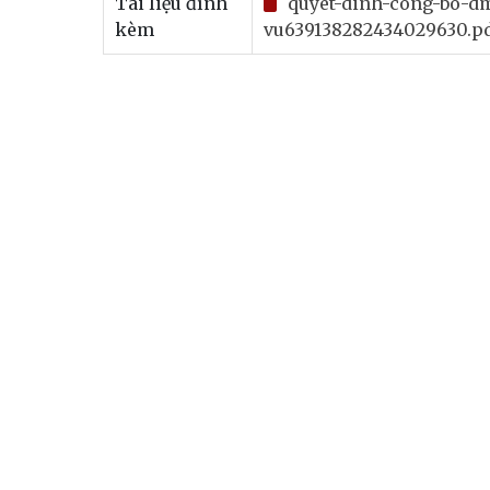
Tài liệu đính
quyet-dinh-cong-bo-d
kèm
vu639138282434029630.p