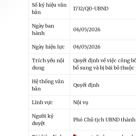
Số ký hiệu văn
1732/QĐ-UBND
bản
Ngày ban
06/05/2026
hành
Ngày hiệu lực
06/05/2026
Trích yếu nội
Quyết định về việc công b
dung
bổ sung và bị bãi bỏ thuộ
Hệ thống văn
Quyết định
bản
Lĩnh vực
Nội vụ
Người ký
Phó Chủ tịch UBND thàn
duyệt