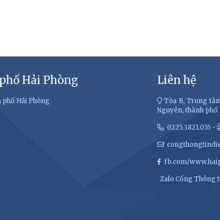
 phố Hải Phòng
Liên hệ
h phố Hải Phòng
Tòa B, Trung tâm
Nguyên, thành phố
0225.3821.055 -
congthongtindi
fb.com/www.haip
Zalo Cổng Thông ti