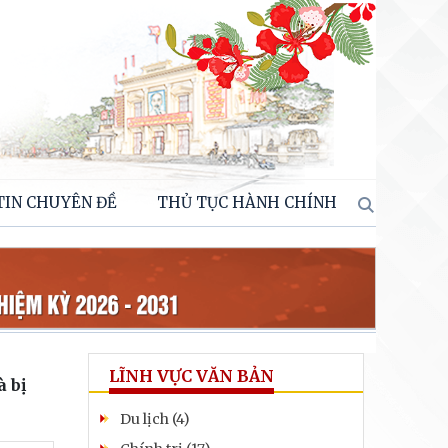
TIN CHUYÊN ĐỀ
THỦ TỤC HÀNH CHÍNH
LĨNH VỰC VĂN BẢN
à bị
Du lịch (4)