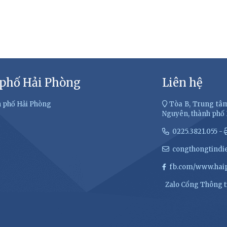
 phố Hải Phòng
Liên hệ
h phố Hải Phòng
Tòa B, Trung tâm
Nguyên, thành phố
0225.3821.055 -
congthongtindi
fb.com/www.haip
Zalo Cổng Thông ti