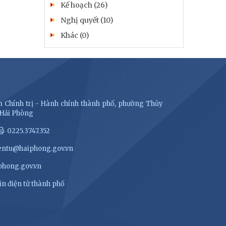
Kế hoạch (26)
Nghị quyết (10)
Khác (0)
 Chính trị - Hành chính thành phố, phường Thủy
 Hải Phòng
0225.3747.352
entu@haiphong.gov.vn
hong.gov.vn
n điện tử thành phố