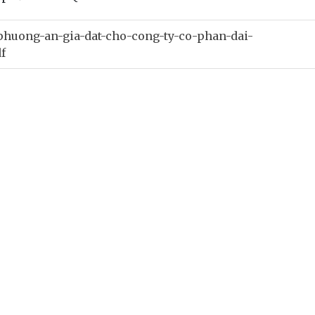
phuong-an-gia-dat-cho-cong-ty-co-phan-dai-
f