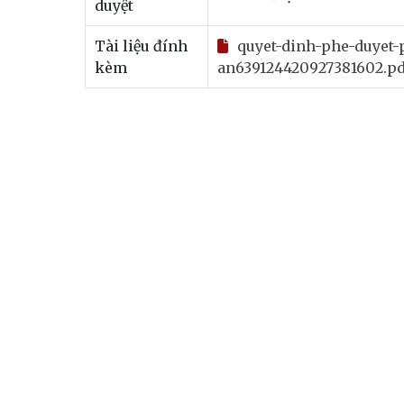
duyệt
Tài liệu đính
quyet-dinh-phe-duyet-
kèm
an639124420927381602.pd