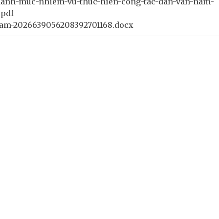
danh-muc-nhiem-vu-thuc-hien-cong-tac-dan-van-nam-
.pdf
am-2026639056208392701168.docx