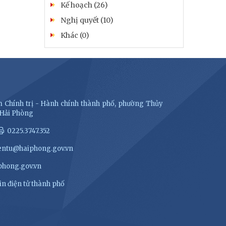
Kế hoạch (26)
Nghị quyết (10)
Khác (0)
 Chính trị - Hành chính thành phố, phường Thủy
 Hải Phòng
0225.3747.352
entu@haiphong.gov.vn
hong.gov.vn
n điện tử thành phố