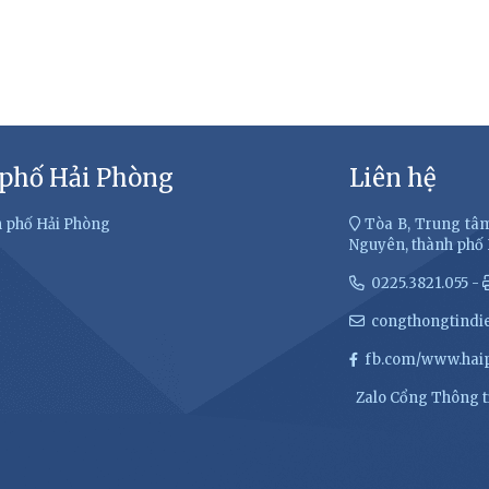
 phố Hải Phòng
Liên hệ
h phố Hải Phòng
Tòa B, Trung tâm
Nguyên, thành phố
0225.3821.055 -
congthongtindi
fb.com/www.haip
Zalo Cổng Thông ti