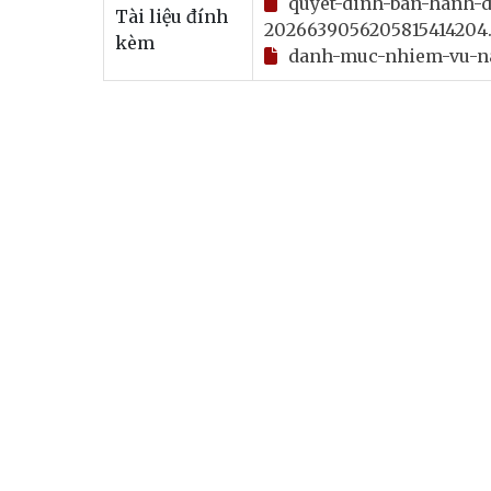
quyet-dinh-ban-hanh-
Tài liệu đính
2026639056205815414204
kèm
danh-muc-nhiem-vu-n