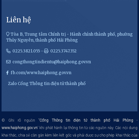
Liên hệ
Tòa B, Trung tâm Chính trị - Hành chính thành phố, phường
Thủy Nguyên, thành phố Hải Phòng
0225.3821.055 -
0225.3747.352
congthongtindientu@haiphong.gov.vn
fb.com/www.haiphong.gov.vn
Zalo Cổng Thông tin điện tử thành phố
© Ghi rõ nguồn
'Cổng Thông tin điện tử thành phố Hải Phòng
-
www.haiphong.gov.vn
' khi phát hành lại thông tin từ các nguồn này.
Các nội dung
khai thác, chia sẻ cần gắn kèm liên kết gốc và phải được sự cho phép khai thác của