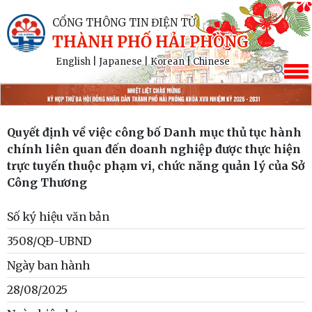
CỔNG THÔNG TIN ĐIỆN TỬ
THÀNH PHỐ HẢI PHÒNG
English
|
Japanese
|
Korean
|
Chinese
Quyết định về việc công bố Danh mục thủ tục hành
chính liên quan đến doanh nghiệp được thực hiện
trực tuyến thuộc phạm vi, chức năng quản lý của Sở
Công Thương
Số ký hiệu văn bản
3508/QĐ-UBND
Ngày ban hành
28/08/2025