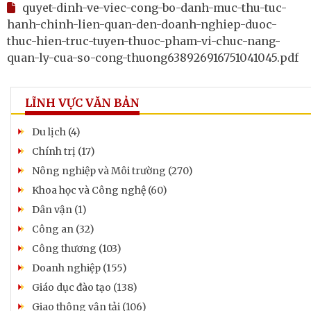
quyet-dinh-ve-viec-cong-bo-danh-muc-thu-tuc-
hanh-chinh-lien-quan-den-doanh-nghiep-duoc-
thuc-hien-truc-tuyen-thuoc-pham-vi-chuc-nang-
quan-ly-cua-so-cong-thuong638926916751041045.pdf
LĨNH VỰC VĂN BẢN
Du lịch (4)
Chính trị (17)
Nông nghiệp và Môi trường (270)
Khoa học và Công nghệ (60)
Dân vận (1)
Công an (32)
Công thương (103)
Doanh nghiệp (155)
Giáo dục đào tạo (138)
Giao thông vận tải (106)