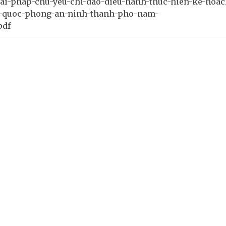
iai-phap-chu-yeu-chi-dao-dieu-hanh-thuc-hien-ke-hoac
oi-quoc-phong-an-ninh-thanh-pho-nam-
pdf