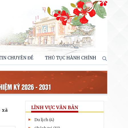
TIN CHUYÊN ĐỀ
THỦ TỤC HÀNH CHÍNH
LĨNH VỰC VĂN BẢN
- xã
Du lịch (4)