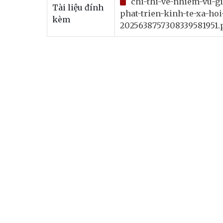
chi-thi-ve-nhiem-vu-g
Tài liệu đính
phat-trien-kinh-te-xa-h
kèm
2025638757308339581951.