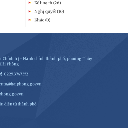
Kế hoạch (26)
Nghị quyết (10)
Khác (0)
 Chính trị - Hành chính thành phố, phường Thủy
 Hải Phòng
0225.3747.352
entu@haiphong.gov.vn
hong.gov.vn
n điện tử thành phố