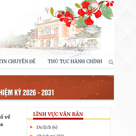
TIN CHUYÊN ĐỀ
THỦ TỤC HÀNH CHÍNH
LĨNH VỰC VĂN BẢN
ố về
ủa
Du lịch (4)