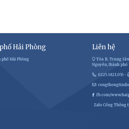
 phố Hải Phòng
Liên hệ
h phố Hải Phòng
Tòa B, Trung tâm
Nguyên, thành phố
0225.3821.055 -
congthongtindi
fb.com/www.haip
Zalo Cổng Thông ti