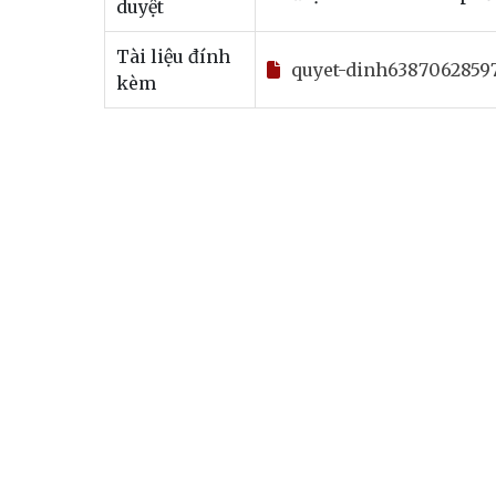
duyệt
Tài liệu đính
quyet-dinh6387062859
kèm