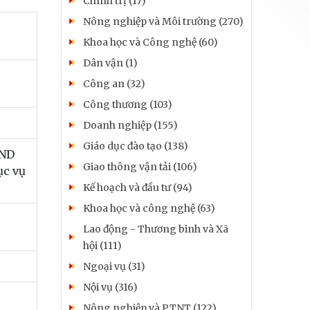
Chính trị (17)
Nông nghiệp và Môi trường (270)
Khoa học và Công nghệ (60)
Dân vận (1)
Công an (32)
Công thương (103)
Doanh nghiệp (155)
Giáo dục đào tạo (138)
BND
Giao thông vận tải (106)
ục vụ
Kế hoạch và đầu tư (94)
Khoa học và công nghệ (63)
Lao động - Thương binh và Xã
hội (111)
Ngoại vụ (31)
Nội vụ (316)
Nông nghiệp và PTNT (122)