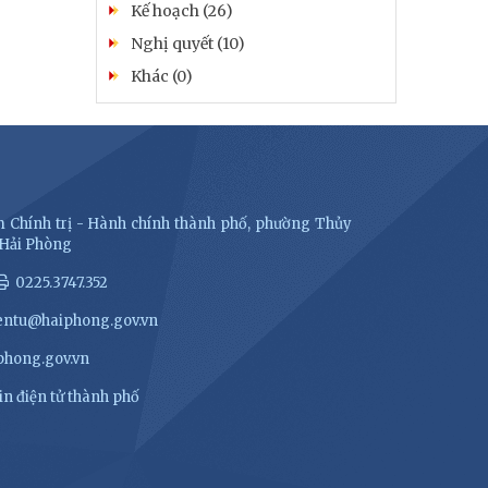
Kế hoạch (26)
Nghị quyết (10)
Khác (0)
 Chính trị - Hành chính thành phố, phường Thủy
 Hải Phòng
0225.3747.352
entu@haiphong.gov.vn
hong.gov.vn
n điện tử thành phố