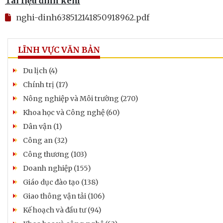
Tài liệu đính kèm
nghi-dinh638512141850918962.pdf
LĨNH VỰC VĂN BẢN
Du lịch (4)
Chính trị (17)
Nông nghiệp và Môi trường (270)
Khoa học và Công nghệ (60)
Dân vận (1)
Công an (32)
Công thương (103)
Doanh nghiệp (155)
Giáo dục đào tạo (138)
Giao thông vận tải (106)
Kế hoạch và đầu tư (94)