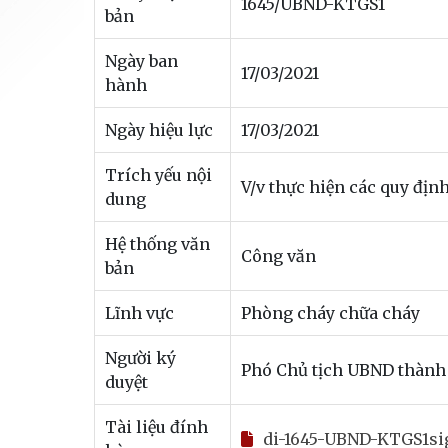
1645/UBND-KTGS1
bản
Ngày ban
17/03/2021
hành
Ngày hiệu lực
17/03/2021
Trích yếu nội
V/v thực hiện các quy địn
dung
Hệ thống văn
Công văn
bản
Lĩnh vực
Phòng cháy chữa cháy
Người ký
Phó Chủ tịch UBND thành
duyệt
Tài liệu đính
di-1645-UBND-KTGS1si