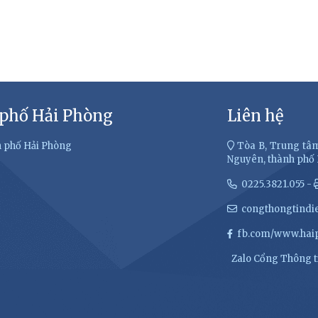
 phố Hải Phòng
Liên hệ
h phố Hải Phòng
Tòa B, Trung tâm
Nguyên, thành phố
0225.3821.055 -
congthongtindi
fb.com/www.haip
Zalo Cổng Thông ti