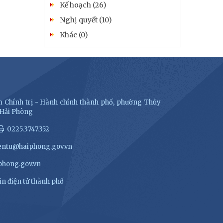
Kế hoạch (26)
Nghị quyết (10)
Khác (0)
 Chính trị - Hành chính thành phố, phường Thủy
 Hải Phòng
0225.3747.352
entu@haiphong.gov.vn
hong.gov.vn
n điện tử thành phố