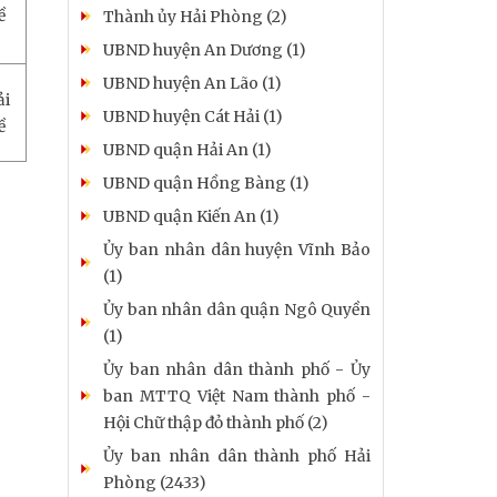
ề
Thành ủy Hải Phòng (2)
UBND huyện An Dương (1)
UBND huyện An Lão (1)
ải
UBND huyện Cát Hải (1)
ề
UBND quận Hải An (1)
UBND quận Hồng Bàng (1)
UBND quận Kiến An (1)
Ủy ban nhân dân huyện Vĩnh Bảo
(1)
Ủy ban nhân dân quận Ngô Quyền
(1)
Ủy ban nhân dân thành phố - Ủy
ban MTTQ Việt Nam thành phố -
Hội Chữ thập đỏ thành phố (2)
Ủy ban nhân dân thành phố Hải
Phòng (2433)