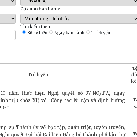
Cơ quan ban hành:
Tìm kiếm theo:
Số ký hiệu
Ngày ban hành
Trích yếu
T
Trích yếu
đí
k
 10 năm thực hiện Nghị quyết số 37-NQ/TW, ngày
T
ính trị (khóa XI) về “Công tác lý luận và định hướng
v
2030”
ng vụ Thành ủy về học tập, quán triệt, tuyên truyền,
T
 Nghị quyết Đại hội Đại biểu Đảng bộ thành phố lần thứ