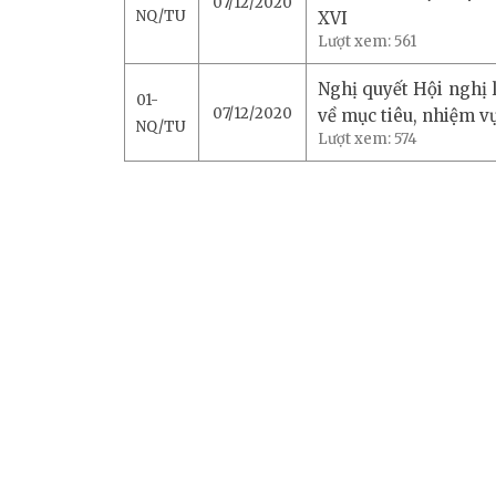
07/12/2020
NQ/TU
XVI
Lượt xem:
561
Nghị quyết Hội nghị 
01-
07/12/2020
về mục tiêu, nhiệm v
NQ/TU
Lượt xem:
574