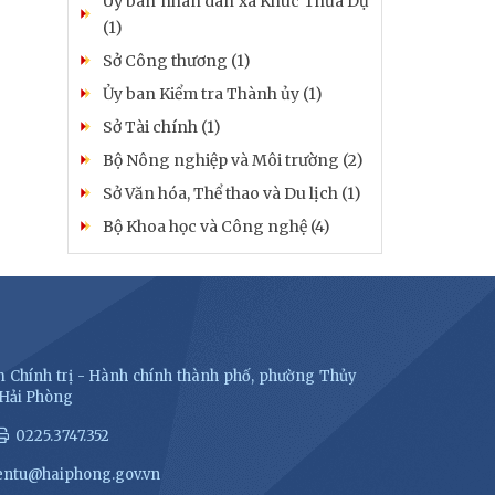
Uỷ ban nhân dân xã Khúc Thừa Dụ
(1)
Sở Công thương (1)
Ủy ban Kiểm tra Thành ủy (1)
Sở Tài chính (1)
Bộ Nông nghiệp và Môi trường (2)
Sở Văn hóa, Thể thao và Du lịch (1)
Bộ Khoa học và Công nghệ (4)
 Chính trị - Hành chính thành phố, phường Thủy
 Hải Phòng
0225.3747.352
entu@haiphong.gov.vn