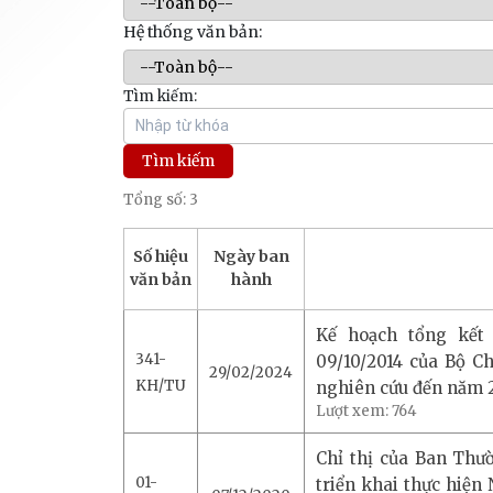
Hệ thống văn bản:
Tìm kiếm:
Tổng số: 3
Số hiệu
Ngày ban
văn bản
hành
Kế hoạch tổng kết
341-
09/10/2014 của Bộ Ch
29/02/2024
KH/TU
nghiên cứu đến năm 
Lượt xem:
764
Chỉ thị của Ban Thườ
01-
triển khai thực hiện