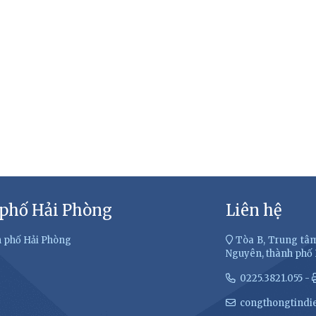
 phố Hải Phòng
Liên hệ
h phố Hải Phòng
Tòa B, Trung tâm
Nguyên, thành phố
0225.3821.055 -
congthongtindi